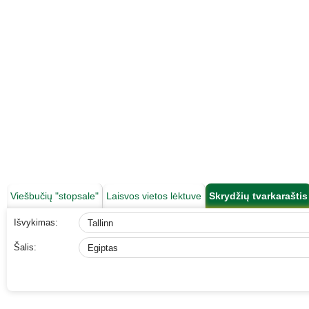
Viešbučių "stopsale"
Laisvos vietos lėktuve
Skrydžių tvarkaraštis
Išvykimas:
Šalis: