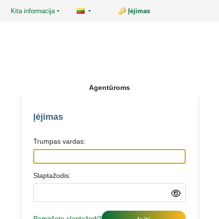
Kita informacija
Įėjimas
Agentūroms
Įėjimas
Trumpas vardas:
Slaptažodis:
Pamiršote slaptažodį?