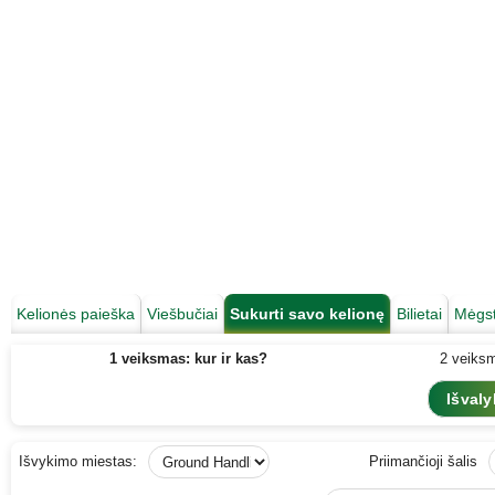
Kelionės paieška
Viešbučiai
Sukurti savo kelionę
Bilietai
Mėgst
1 veiksmas: kur ir kas?
2 veiksm
Išvykimo miestas:
Priimančioji šalis