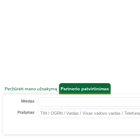
Peržiūrėti mano užsakymą
Partnerio patvirtinimas
Miestas
Prašymas