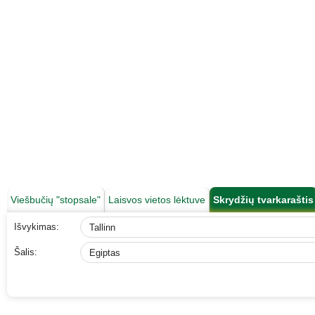
Viešbučių "stopsale"
Laisvos vietos lėktuve
Skrydžių tvarkaraštis
Išvykimas:
Šalis: