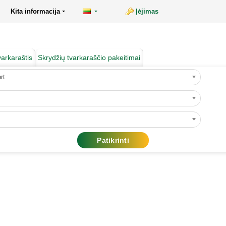
Kita informacija
Įėjimas
varkaraštis
Skrydžių tvarkaraščio pakeitimai
rt
Patikrinti