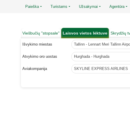
Paieška
Turistams
Užsakymai
Agentūra
Viešbučių "stopsale"
Laisvos vietos lėktuve
Skrydžių t
Išvykimo miestas
Tallinn - Lennart Meri Tallinn Airpo
Atvykimo oro uostas
Hurghada - Hurghada
Aviakompanija
SKYLINE EXPRESS AIRLINES