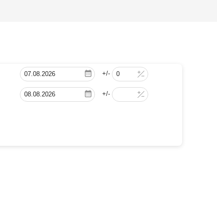
+/-
+/-