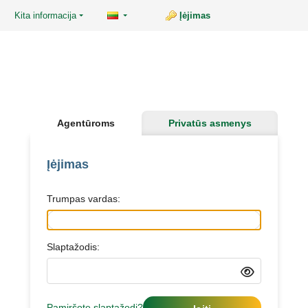
Kita informacija
Įėjimas
Agentūroms
Privatūs asmenys
Įėjimas
Trumpas vardas:
Slaptažodis:
Pamiršote slaptažodį?