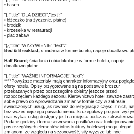
• basen
"},{"title":"DLA DZIECI","text":"
• łóżeczko (na życzenie, płatne)
• brodzik
• krzesełka w restauracji
• plac zabaw
"},{"title":"WYŻYWIENIE","text":"
Bed & Breakfast;
śniadania w formie bufetu, napoje dodatkowo pł
Half Board;
śniadania i obiadokolacje w formie bufetu, napoje
dodatkowo płatne.
"},{"title":"WAŻNE INFORMACJE","text":"
****Powyższe materiały mają charakter informacyjny oraz pogląd
oferty hotelu. Opisy przygotowane są na podstawie broszur
przekazanych przez poszczególne obiekty jeszcze przed
rozpoczęciem każdego sezonu. Kierownictwo hoteli zawsze zastr
sobie prawo do wprowadzania zmian w formie czy w zakresie
świadczonych usług, jak również do rezygnacji z części z nich, n
bez wcześniejszego powiadomienia. Szczegółowy program wyżyw
oraz wykaz usług dostępny jest na miejscu podczas zakwaterowan
Podane godziny i forma serwowania posiłków oraz funkcjonowani
poszczególnych elementów infrastruktury hotelowej mogą ulegać
zmianom, ze względu na sezonowość, siły wyższe lub inne