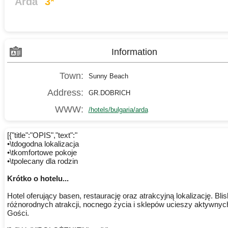
Arda
3*
Information
Town:
Sunny Beach
Address:
GR.DOBRICH
WWW:
/hotels/bulgaria/arda
[{"title":"OPIS","text":"
•\tdogodna lokalizacja
•\tkomfortowe pokoje
•\tpolecany dla rodzin
Krótko o hotelu...
Hotel oferujący basen, restaurację oraz atrakcyjną lokalizację. Bli
różnorodnych atrakcji, nocnego życia i sklepów ucieszy aktywnyc
Gości.