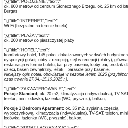
"},{"title":"POŁOŻENIE","text":"
ok. 800 metrów od centrum Słonecznego Brzegu, ok. 25 km od lot
Burgas,
"},{"title":"INTERNET","text":"
Wi-Fi (bezpłatne na terenie hotelu)
"},{"title":"PLAŻA","text":"
ok. 200 metrów do piaszczystej plaży
"},{"title":"HOTEL","text":"
komfortowy hotel, 145 pokoi zlokalizowanych w dwóch budynkach
dyspozycji gości; lobby z recepcją, sejf w recepcji (płatny), główna
restauracja w formie bufetu, bar przy basenie, lobby bar, brodzik dl
dzieci, basen zewnętrzny, leżaki i parasole przy basenie.
Niniejszy opis hotelu obowiązuje w sezonie letnim 2025 (przybliżo
czas trwania 27.04.-15.10.2025 r.).
"},{"title":"ZAKWATEROWANIE","text":"
Pokoje Standard;
ok. 20 m2, klimatyzacja (indywidualna), TV-SAT
telefon, mini lodówka, łazienka (WC, prysznic), balkon,
Pokoje 1 Bedroom Apartment;
ok. 35 m2, sypialnia częścią
wypoczynkową, klimatyzacja (indywidualna), TV-SAT, telefon, mini
lodówka, łazienka (WC, prysznic), balkon,
"},{"title":"SPORT I ROZRYWKA","text":"