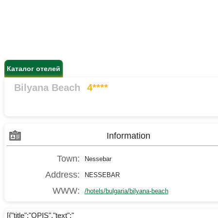
Каталог отелей
Bilyana Beach
4****
Information
Town:
Nessebar
Address:
NESSEBAR
WWW:
/hotels/bulgaria/bilyana-beach
[{"title":"OPIS","text":"