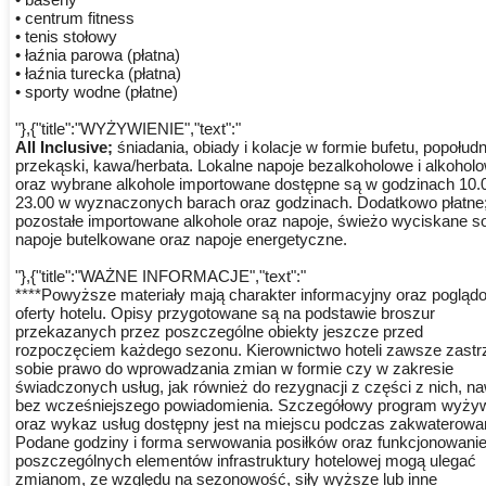
• centrum fitness
• tenis stołowy
• łaźnia parowa (płatna)
• łaźnia turecka (płatna)
• sporty wodne (płatne)
"},{"title":"WYŻYWIENIE","text":"
All Inclusive;
śniadania, obiady i kolacje w formie bufetu, popołud
przekąski, kawa/herbata. Lokalne napoje bezalkoholowe i alkohol
oraz wybrane alkohole importowane dostępne są w godzinach 10.
23.00 w wyznaczonych barach oraz godzinach. Dodatkowo płatne
pozostałe importowane alkohole oraz napoje, świeżo wyciskane so
napoje butelkowane oraz napoje energetyczne.
"},{"title":"WAŻNE INFORMACJE","text":"
****Powyższe materiały mają charakter informacyjny oraz pogląd
oferty hotelu. Opisy przygotowane są na podstawie broszur
przekazanych przez poszczególne obiekty jeszcze przed
rozpoczęciem każdego sezonu. Kierownictwo hoteli zawsze zastr
sobie prawo do wprowadzania zmian w formie czy w zakresie
świadczonych usług, jak również do rezygnacji z części z nich, n
bez wcześniejszego powiadomienia. Szczegółowy program wyżyw
oraz wykaz usług dostępny jest na miejscu podczas zakwaterowan
Podane godziny i forma serwowania posiłków oraz funkcjonowani
poszczególnych elementów infrastruktury hotelowej mogą ulegać
zmianom, ze względu na sezonowość, siły wyższe lub inne