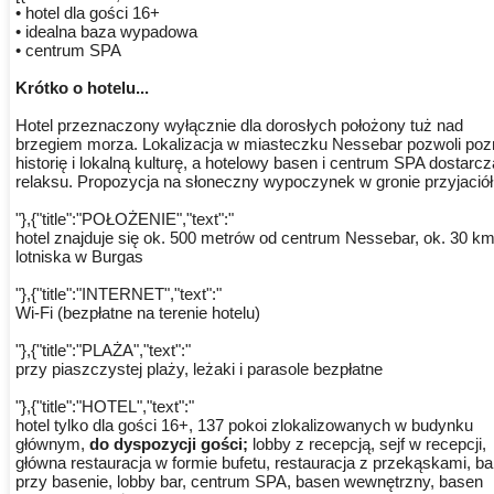
• hotel dla gości 16+
• idealna baza wypadowa
• centrum SPA
Krótko o hotelu...
Hotel przeznaczony wyłącznie dla dorosłych położony tuż nad
brzegiem morza. Lokalizacja w miasteczku Nessebar pozwoli po
historię i lokalną kulturę, a hotelowy basen i centrum SPA dostarcz
relaksu. Propozycja na słoneczny wypoczynek w gronie przyjaciół
"},{"title":"POŁOŻENIE","text":"
hotel znajduje się ok. 500 metrów od centrum Nessebar, ok. 30 k
lotniska w Burgas
"},{"title":"INTERNET","text":"
Wi-Fi (bezpłatne na terenie hotelu)
"},{"title":"PLAŻA","text":"
przy piaszczystej plaży, leżaki i parasole bezpłatne
"},{"title":"HOTEL","text":"
hotel tylko dla gości 16+, 137 pokoi zlokalizowanych w budynku
głównym,
do dyspozycji gości;
lobby z recepcją, sejf w recepcji,
główna restauracja w formie bufetu, restauracja z przekąskami, ba
przy basenie, lobby bar, centrum SPA, basen wewnętrzny, basen