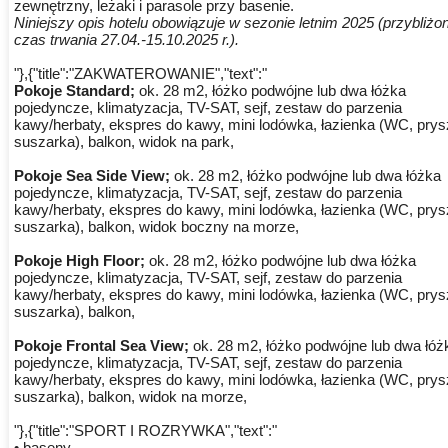
zewnętrzny, leżaki i parasole przy basenie.
Niniejszy opis hotelu obowiązuje w sezonie letnim 2025 (przybliżo
czas trwania 27.04.-15.10.2025 r.).
"},{"title":"ZAKWATEROWANIE","text":"
Pokoje Standard;
ok. 28 m2, łóżko podwójne lub dwa łóżka
pojedyncze, klimatyzacja, TV-SAT, sejf, zestaw do parzenia
kawy/herbaty, ekspres do kawy, mini lodówka, łazienka (WC, prys
suszarka), balkon, widok na park,
Pokoje Sea Side View;
ok. 28 m2, łóżko podwójne lub dwa łóżka
pojedyncze, klimatyzacja, TV-SAT, sejf, zestaw do parzenia
kawy/herbaty, ekspres do kawy, mini lodówka, łazienka (WC, prys
suszarka), balkon, widok boczny na morze,
Pokoje High Floor;
ok. 28 m2, łóżko podwójne lub dwa łóżka
pojedyncze, klimatyzacja, TV-SAT, sejf, zestaw do parzenia
kawy/herbaty, ekspres do kawy, mini lodówka, łazienka (WC, prys
suszarka), balkon,
Pokoje Frontal Sea View;
ok. 28 m2, łóżko podwójne lub dwa łóż
pojedyncze, klimatyzacja, TV-SAT, sejf, zestaw do parzenia
kawy/herbaty, ekspres do kawy, mini lodówka, łazienka (WC, prys
suszarka), balkon, widok na morze,
"},{"title":"SPORT I ROZRYWKA","text":"
• baseny